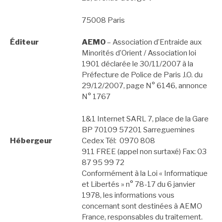
75008 Paris
Éditeur
AEMO
– Association d’Entraide aux
Minorités d’Orient / Association loi
1901 déclarée le 30/11/2007 à la
Préfecture de Police de Paris J.O. du
29/12/2007, page N° 6146, annonce
N° 1767
1&1 Internet SARL 7, place de la Gare
BP 70109 57201 Sarreguemines
Hébergeur
Cedex Tél:
0970 808
911
FREE (appel non surtaxé) Fax: 03
87 95 99 72
Conformément à la Loi « Informatique
et Libertés » n° 78-17 du 6 janvier
1978, les informations vous
concernant sont destinées à AEMO
France, responsables du traitement.