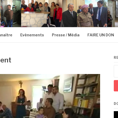
naître
Evènements
Presse / Média
FAIRE UN DON
R
ient
Re
D