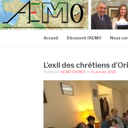
Aller
au
AEMO FRANCE
contenu
Accueil
Découvrir l’AEMO
Nous con
L’exil des chrétiens d’Or
Publié par
AEMO FRANCE
le
15 janvier 2018