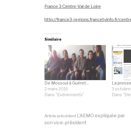
France 3 Centre-Val de Loire
http://france3-regions.francetvinfo.fr/centr
Similaire
De Mossoul à Guéret…
La presse
2 mars 2016
3 octobre
Dans "Evènements"
Dans "Déc
Lire
L’AEMO expliquée par
Article précédent
son vice-président